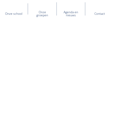
Onze
Agenda en
Onze school
Contact
groepen
nieuws
Heb je vragen over onze school?
+31 (0) 597 - 541 440
kcdedriesprong@sooog.nl
Bezoekadres:
Dorpsstraat 145a
,
9699PG
Vriescheloo
Volg ons!