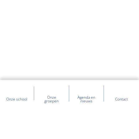
Onze
Agenda en
Onze school
Contact
groepen
nieuws
Heb je vragen over onze school?